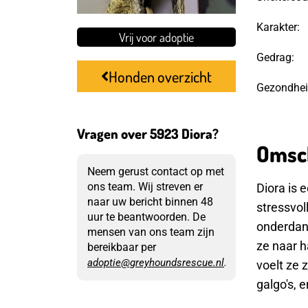
Karakter:
Vrij voor adoptie
Gedrag:
Honden overzicht
Gezondhei
Vragen over 5923 Diora?
Omsch
Neem gerust contact op met
ons team. Wij streven er
Diora is 
naar uw bericht binnen 48
stressvol
uur te beantwoorden. De
onderdan
mensen van ons team zijn
ze naar h
bereikbaar per
adoptie@greyhoundsrescue.nl
.
voelt ze 
galgo's, 