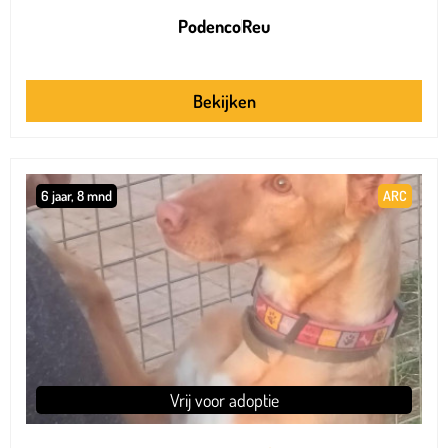
Podenco
Reu
Bekijken
6 jaar, 8 mnd
ARC
Vrij voor adoptie