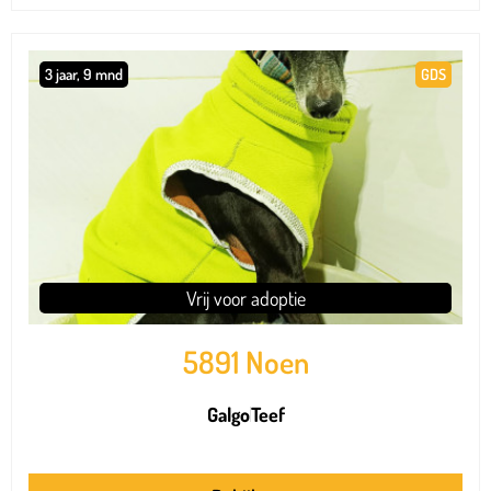
3 jaar, 9 mnd
GDS
Vrij voor adoptie
5891 Noen
Galgo
Teef