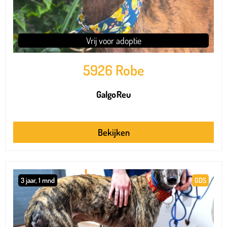
Vrij voor adoptie
5926 Robe
Galgo
Reu
Bekijken
3 jaar, 1 mnd
GDS