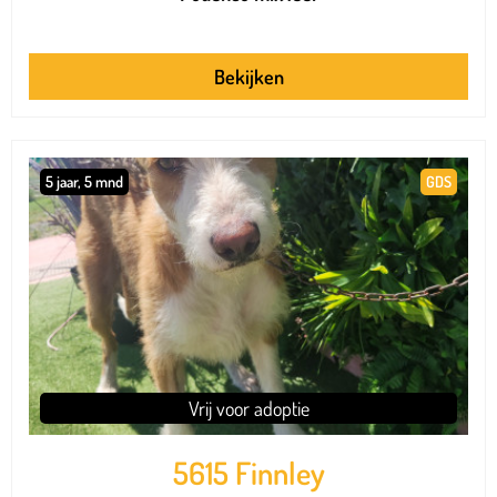
Bekijken
5 jaar, 5 mnd
GDS
Vrij voor adoptie
5615 Finnley