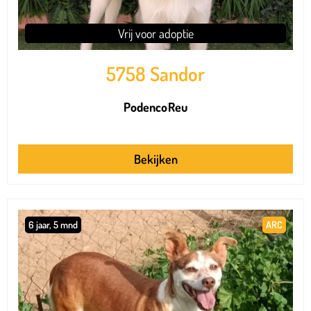
Vrij voor adoptie
5758 Sandor
Podenco
Reu
Bekijken
6 jaar, 5 mnd
ARC