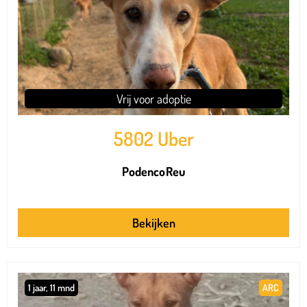
Vrij voor adoptie
5802 Uber
Podenco
Reu
Bekijken
1 jaar, 11 mnd
ARC