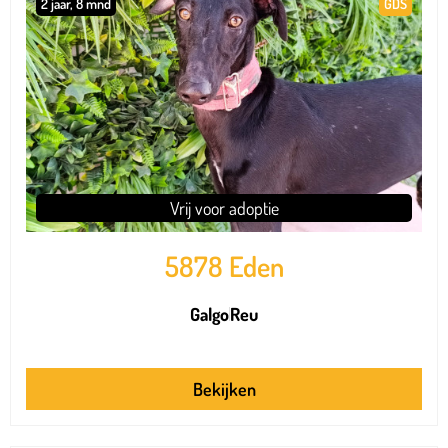
2 jaar, 8 mnd
GDS
Vrij voor adoptie
5878 Eden
Galgo
Reu
Bekijken