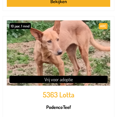
Bekijken
10 jaar, 1 mnd
ARC
Vrij voor adoptie
5363 Lotta
Podenco
Teef