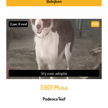
Bekijken
3 jaar, 8 mnd
PON
Vrij voor adoptie
5901 Musa
Podenco
Teef