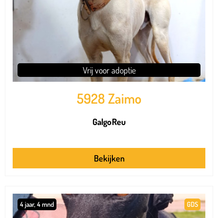
Vrij voor adoptie
5928 Zaimo
Galgo
Reu
Bekijken
4 jaar, 4 mnd
GDS