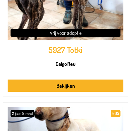
Vrij voor adoptie
5927 Totki
Galgo
Reu
Bekijken
2 jaar, 9 mnd
GDS