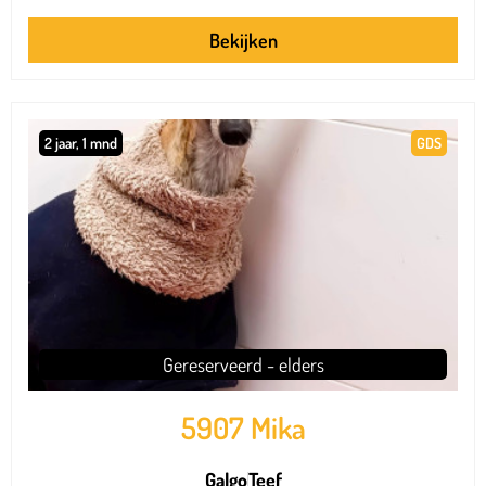
Bekijken
2 jaar, 1 mnd
GDS
Gereserveerd - elders
5907 Mika
Galgo
Teef