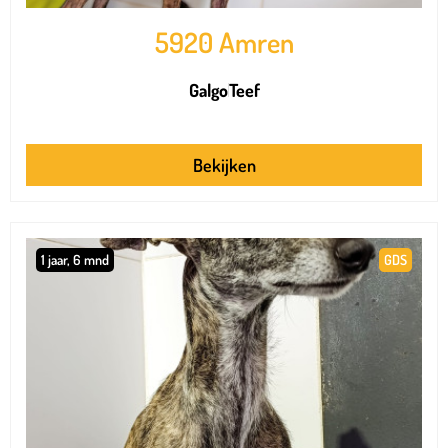
5920 Amren
Galgo
Teef
Bekijken
1 jaar, 6 mnd
GDS