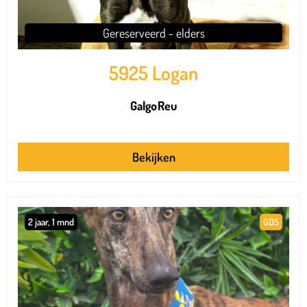
Gereserveerd - elders
5925 Logan
Galgo
Reu
Bekijken
2 jaar, 1 mnd
GDS