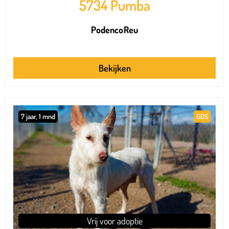
5734 Pumba
Podenco
Reu
Bekijken
7 jaar, 1 mnd
GDS
Vrij voor adoptie