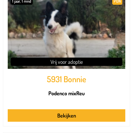
1 jaar, 1 mnd
PON
Vrij voor adoptie
5931 Bonnie
Podenco mix
Reu
Bekijken