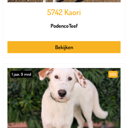
5742 Kaori
Podenco
Teef
Bekijken
1 jaar, 9 mnd
GDS