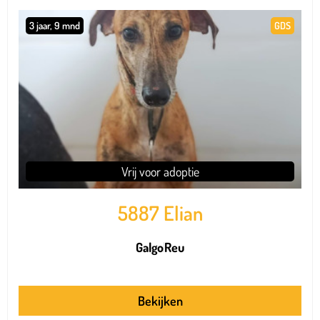
3 jaar, 9 mnd
GDS
Vrij voor adoptie
5887 Elian
Galgo
Reu
Bekijken