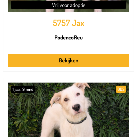
Vrij voor adoptie
5757 Jax
Podenco
Reu
Bekijken
1 jaar, 9 mnd
GDS