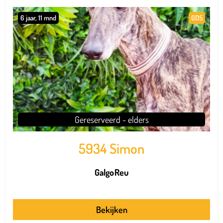
6 jaar, 11 mnd
GDS
Gereserveerd - elders
5934 Simon
Galgo
Reu
Bekijken