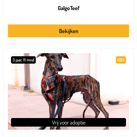
Galgo
Teef
Bekijken
3 jaar, 11 mnd
GDS
Vrij voor adoptie