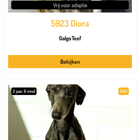
Vrij voor adoptie
5923 Diora
Galgo
Teef
Bekijken
2 jaar, 6 mnd
GDS