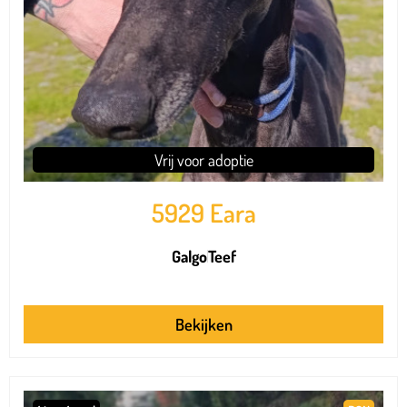
Vrij voor adoptie
5929 Eara
Galgo
Teef
Bekijken