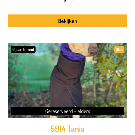
Bekijken
6 jaar, 6 mnd
GDS
Gereserveerd - elders
5914 Tania