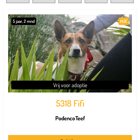
5 jaar, 2 mnd
HUE
Vrij voor adoptie
5318 Fifi
Podenco
Teef