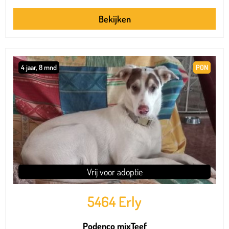
Bekijken
4 jaar, 8 mnd
PON
Vrij voor adoptie
5464 Erly
Podenco mix
Teef