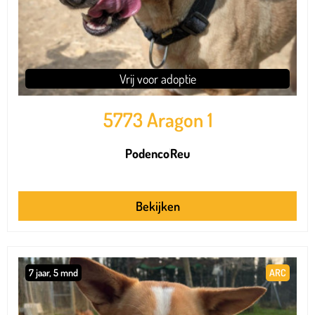
Vrij voor adoptie
5773 Aragon 1
Podenco
Reu
Bekijken
7 jaar, 5 mnd
ARC