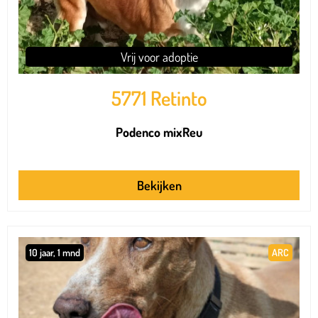
Vrij voor adoptie
5771 Retinto
Podenco mix
Reu
Bekijken
10 jaar, 1 mnd
ARC